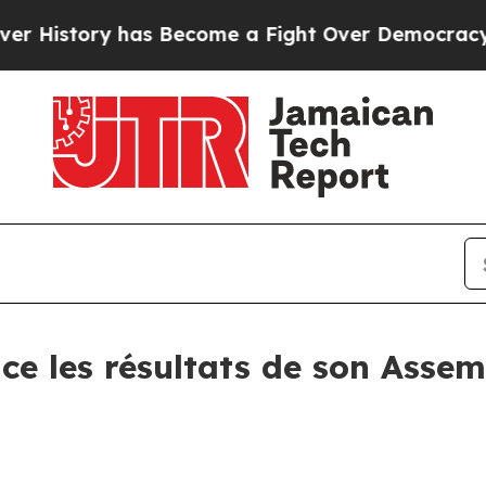
story has Become a Fight Over Democracy. Who 
e les résultats de son Assem