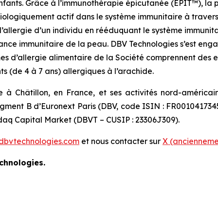
 enfants. Grâce à l’immunothérapie épicutanée (EPIT™), la
ogiquement actif dans le système immunitaire à travers u
l’allergie d’un individu en rééduquant le système immunita
lérance immunitaire de la peau. DBV Technologies s’est en
mes d’allergie alimentaire de la Société comprennent des 
ts (de 4 à 7 ans) allergiques à l’arachide.
 à Châtillon, en France, et ses activités nord-américa
segment B d’Euronext Paris (DBV, code ISIN : FR001041734
asdaq Capital Market (DBVT – CUSIP : 23306J309).
dbvtechnologies.com
et nous contacter sur
X (anciennemen
chnologies.