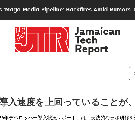
ia Pipeline' Backfires Amid Rumors Trump Will c
の導入速度を上回っていることが
26年デベロッパー導入状況レポート」は、実践的なラボ研修