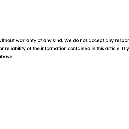
without warranty of any kind. We do not accept any responsib
r reliability of the information contained in this article. I
 above.