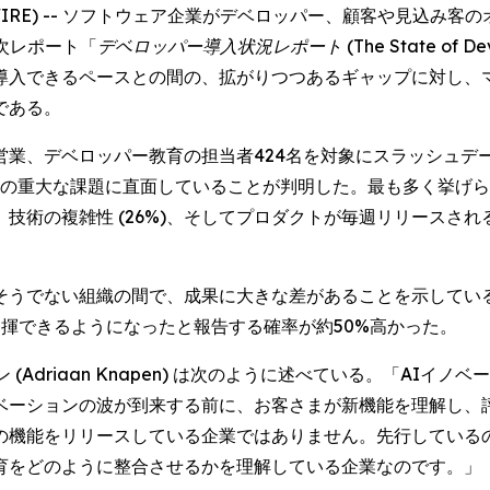
BE NEWSWIRE) -- ソフトウェア企業がデベロッパー、顧客や
年次レポート「
デベロッパー導入状況レポート (The State of Devel
導入できるペースとの間の、拡がりつつあるギャップに対し、
である。
ベロッパー教育の担当者424名を対象にスラッシュデータ2026 
1つの重大な課題に直面していることが判明した。最も多く挙げ
)、技術の複雑性 (26%)、そしてプロダクトが毎週リリース
そうでない組織の間で、成果に大きな差があることを示してい
揮できるようになったと報告する確率が約50%高かった。
(Adriaan Knapen) は次のように述べている。「AI
ベーションの波が到来する前に、お客さまが新機能を理解し、
の機能をリリースしている企業ではありません。先行している
育をどのように整合させるかを理解している企業なのです。」