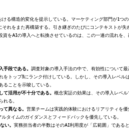
ける構造的変化を提示している。マーケティング部門が1つのデモ
にそれをまた再構築する。引き継ぎのたびにコンテキストが失
投資をAIの導入へと転換させているのは、この一連の流れを
入手段である。
調査対象の導入手法の中で、有効性について最
これをトップ3にランク付けしている。しかし、その導入レベル
あることを示唆している。
して活用が不十分である。
概念実証の効果は、その導入レベル
られる。
って異なる。
営業チームは実践的体験におけるリアリティを優先
リアルタイムのガイダンスとフィードバックを優先している。
いない。
実務担当者の半数はそのAI利用度が「広範囲」である