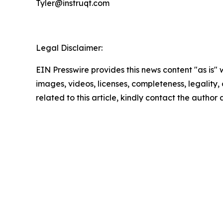
Tyler@instruqt.com
Legal Disclaimer:
EIN Presswire provides this news content "as is" 
images, videos, licenses, completeness, legality, o
related to this article, kindly contact the author