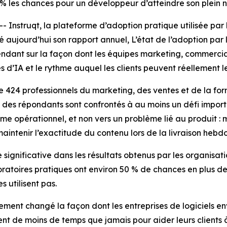
% les chances pour un développeur d’atteindre son plein 
truqt, la plateforme d’adoption pratique utilisée par les
lié aujourd’hui son rapport annuel,
L’état de l’adoption par
endant sur la façon dont les équipes marketing, commercial
 d’IA et le rythme auquel les clients peuvent réellement l
e 424 professionnels du marketing, des ventes et de la fo
% des répondants sont confrontés à au moins un défi impor
lème opérationnel, et non vers un problème lié au produit :
maintenir l’exactitude du contenu lors de la livraison heb
ignificative dans les résultats obtenus par les organisati
boratoires pratiques ont environ 50 % de chances en plus d
s utilisent pas.
ment changé la façon dont les entreprises de logiciels en
ent de moins de temps que jamais pour aider leurs clients