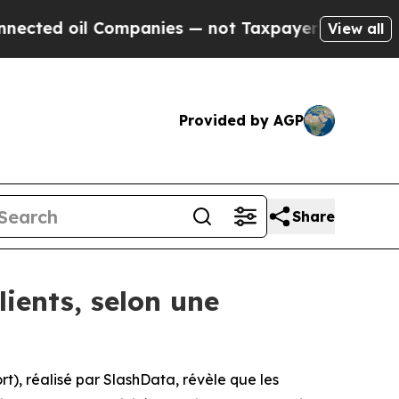
il Companies — not Taxpayers — the Chance to Ca
View all
Provided by AGP
Share
lients, selon une
t), réalisé par SlashData, révèle que les