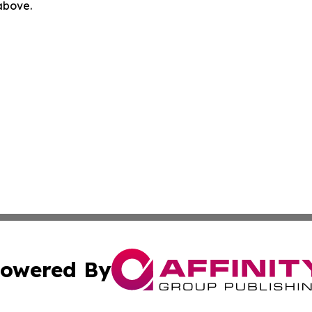
 above.
owered By