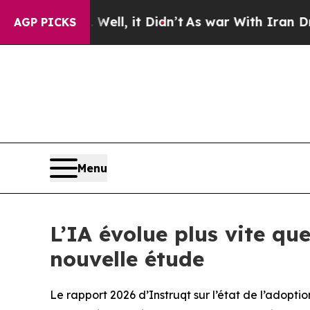
%. Well, it Didn’t
As war With Iran Drove oil P
AGP PICKS
Menu
L’IA évolue plus vite qu
nouvelle étude
Le rapport 2026 d’Instruqt sur l’état de l’adopt