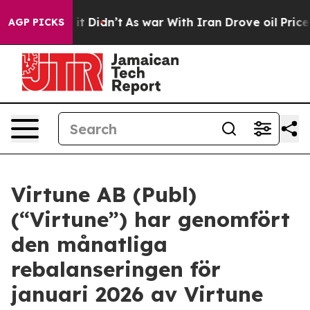
 Well, it Didn’t
As war With Iran Drove oil Prices Hi
AGP PICKS
Virtune AB (Publ)
(“Virtune”) har genomfört
den månatliga
rebalanseringen för
januari 2026 av Virtune