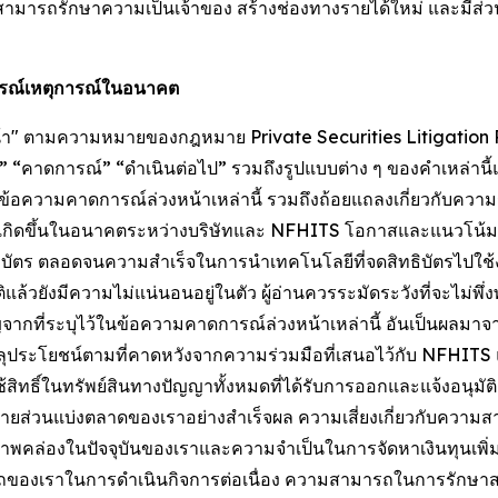
ามารถรักษาความเป็นเจ้าของ สร้างช่องทางรายได้ใหม่ และมีส่วนร
การณ์เหตุการณ์ในอนาคต
หน้า" ตามความหมายของกฎหมาย Private Securities Litigation R
า” “จะ” “คาดการณ์” “ดำเนินต่อไป” รวมถึงรูปแบบต่าง ๆ ของคำเหล่า
้า ข้อความคาดการณ์ล่วงหน้าเหล่านี้ รวมถึงถ้อยแถลงเกี่ยวกับค
เกิดขึ้นในอนาคตระหว่างบริษัทและ NFHITS โอกาสและแนวโน้มท
ิบัตร ตลอดจนความสำเร็จในการนำเทคโนโลยีที่จดสิทธิบัตรไปใช้ง
้วยังมีความไม่แน่นอนอยู่ในตัว ผู้อ่านควรระมัดระวังที่จะไม่พ
สำคัญจากที่ระบุไว้ในข้อความคาดการณ์ล่วงหน้าเหล่านี้ อันเป็นผ
ลุประโยชน์ตามที่คาดหวังจากความร่วมมือที่เสนอไว้กับ NFHI
ิ์ในทรัพย์สินทางปัญญาทั้งหมดที่ได้รับการออกและแจ้งอนุมัติแล้
ยายส่วนแบ่งตลาดของเราอย่างสำเร็จผล ความเสี่ยงเกี่ยวกับความ
สภาพคล่องในปัจจุบันของเราและความจำเป็นในการจัดหาเงินทุนเพิ่ม
มารถของเราในการดำเนินกิจการต่อเนื่อง ความสามารถในการรัก