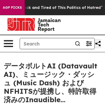
re Sick and Tired of This Politics of Hatred”
The Story
AGP PICKS
データボルトAI (Datavault
AI)、ミュージック・ダッシ
ュ (Music Dash) および
NFHITSが提携し、特許取得
済みのInaudible…