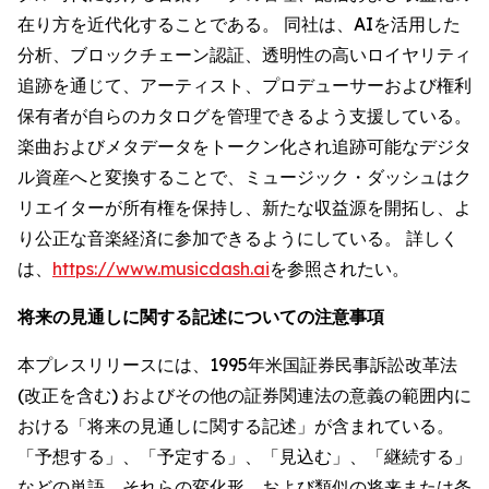
在り方を近代化することである。 同社は、AIを活用した
分析、ブロックチェーン認証、透明性の高いロイヤリティ
追跡を通じて、アーティスト、プロデューサーおよび権利
保有者が自らのカタログを管理できるよう支援している。
楽曲およびメタデータをトークン化され追跡可能なデジタ
ル資産へと変換することで、ミュージック・ダッシュはク
リエイターが所有権を保持し、新たな収益源を開拓し、よ
り公正な音楽経済に参加できるようにしている。 詳しく
は、
https://www.musicdash.ai
を参照されたい。
将来の見通しに関する記述についての注意事項
本プレスリリースには、1995年米国証券民事訴訟改革法
(改正を含む) およびその他の証券関連法の意義の範囲内に
おける「将来の見通しに関する記述」が含まれている。
「予想する」、「予定する」、「見込む」、「継続する」
などの単語、それらの変化形、および類似の将来または条