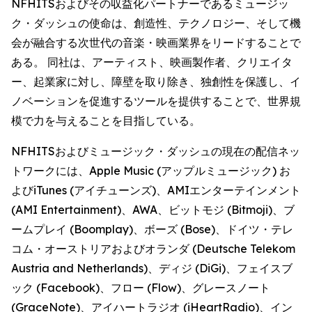
NFHITSおよびその収益化パートナーであるミュージッ
ク・ダッシュの使命は、創造性、テクノロジー、そして機
会が融合する次世代の音楽・映画業界をリードすることで
ある。 同社は、アーティスト、映画製作者、クリエイタ
ー、起業家に対し、障壁を取り除き、独創性を保護し、イ
ノベーションを促進するツールを提供することで、世界規
模で力を与えることを目指している。
NFHITSおよびミュージック・ダッシュの現在の配信ネッ
トワークには、Apple Music (アップルミュージック) お
よびiTunes (アイチューンズ)、AMIエンターテインメント
(AMI Entertainment)、AWA、ビットモジ (Bitmoji)、ブ
ームプレイ (Boomplay)、ボーズ (Bose)、ドイツ・テレ
コム・オーストリアおよびオランダ (Deutsche Telekom
Austria and Netherlands)、ディジ (DiGi)、フェイスブ
ック (Facebook)、フロー (Flow)、グレースノート
(GraceNote)、アイハートラジオ (iHeartRadio)、イン