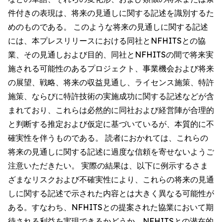
件付きの表現は、将来の見通しに関する記述を識別するた
めのものである。 このような将来の見通しに関する記述
には、本プレスリリースにおける同社とNFHITSとの協
業、その見通しおよび目的、同社とNFHITSの間で将来実
施される可能性のあるプロジェクト、事業機会および将来
の展望、戦略、将来の収益見通し、ライセンス施策、特許
施策、ならびに特許技術の実施成功に関する記述などが含
まれており、これらは必然的に同社および経営陣が合理的
と判断する推定および仮定に基づいているが、本質的に不
確実性を伴うものである。 読者におかれては、これらの
将来の見通しに関する記述に過度な信頼を寄せないようご
注意いただきたい。 実際の結果は、以下に例示するさま
ざまなリスクおよび不確実性により、これらの将来の見通
しに関する記述で示された内容とは大きく異なる可能性が
ある。すなわち、NFHITSとの提案された協業において期
待される利益を実現できるかどうか、NFHITSとの潜在的