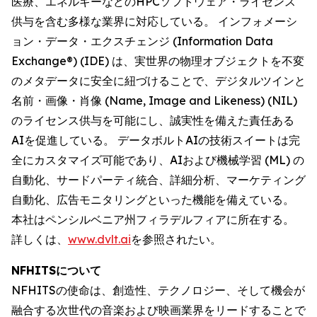
医療、エネルギーなどのHPCソフトウェア・ライセンス
供与を含む多様な業界に対応している。 インフォメーシ
ョン・データ・エクスチェンジ (Information Data
Exchange®) (IDE) は、実世界の物理オブジェクトを不変
のメタデータに安全に紐づけることで、デジタルツインと
名前・画像・肖像 (Name, Image and Likeness) (NIL)
のライセンス供与を可能にし、誠実性を備えた責任ある
AIを促進している。 データボルトAIの技術スイートは完
全にカスタマイズ可能であり、AIおよび機械学習 (ML) の
自動化、サードパーティ統合、詳細分析、マーケティング
自動化、広告モニタリングといった機能を備えている。
本社はペンシルベニア州フィラデルフィアに所在する。
詳しくは、
www.dvlt.ai
を参照されたい。
NFHITSについて
NFHITSの使命は、創造性、テクノロジー、そして機会が
融合する次世代の音楽および映画業界をリードすることで