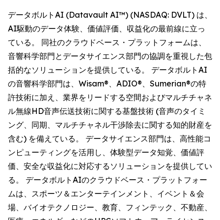
データボルトAI (Datavault AI™) (NASDAQ: DVLT) は、
AI駆動のデータ体験、価値評価、収益化の最前線に立っ
ている。 同社のクラウドベース・プラットフォームは、
音響科学部門とデータサイエンス部門の協調を重視した包
括的なソリューションを提供している。 データボルトAI
の音響科学部門は、Wisam®、ADIO®、Sumerian®の特
許技術に加え、業界をリードする空間およびマルチチャネ
ル無線HD音声伝送技術に関する基盤技術 (音声のタイミ
ング、同期、マルチチャネル干渉除去に関する知的財産を
含む) を備えている。 データサイエンス部門は、高性能コ
ンピューティングを活用し、体験型データ知覚、価値評
価、安全な収益化に対応するソリューションを提供してい
る。 データボルトAIのクラウドベース・プラットフォー
ムは、スポーツ＆エンターテインメント、イベント＆会
場、バイオテクノロジー、教育、フィンテック、不動産、