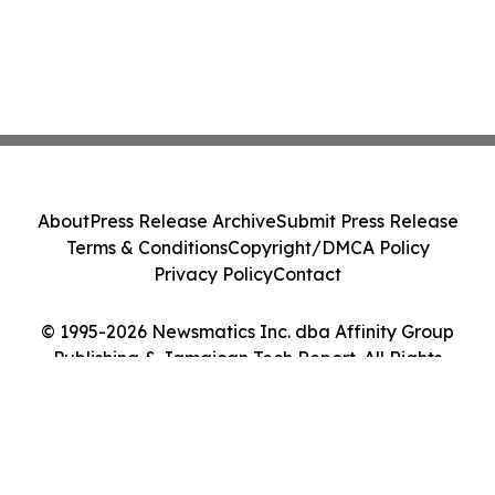
About
Press Release Archive
Submit Press Release
Terms & Conditions
Copyright/DMCA Policy
Privacy Policy
Contact
© 1995-2026 Newsmatics Inc. dba Affinity Group
Publishing & Jamaican Tech Report. All Rights
Reserved.
Cookie Settings / Your Privacy Choices