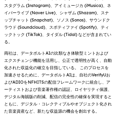
スタグラム (Instagram)、アイミュージカ (iMusica)、ネ
イバーライブ (Naver Live)、シャザム (Shazam)、スナ
ップチャット (Snapchat)、ソノス (Sonos)、サウンドク
ラウド (Soundcloud)、スポティファイ (Spotify)、ティ
ックトック (TikTok)、タイダル (Tidal) などが含まれてい
る。
両社は、データボルトAIの比類なき体験型ミントおよび
エクスチェンジ機能を活用し、公正で透明性が高く、自動
化された収益化の確立を目指している。 このプロセスを
加速させるために、データボルトAIは、自社のVerifyUお
よびADIOをNFHITSの配信フレームワークに統合し、ア
ーティストおよび音楽著作権の認証、ロイヤリティ保護、
デジタル海賊版の削減、配信の完全性の確保を実現すると
ともに、デジタル・コレクティブルやオブジェクト化され
た音楽資産など、新たな収益源の機会を創出する。