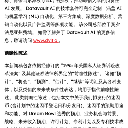
称、肖像与形象权 (NIL) 的授权，推动诚信为本的负责任
AI 发展。 Datavault AI 的技术套件可完全定制，涵盖 AI
与机器学习 (ML) 自动化、第三方集成、深度数据分析、营
销自动化以及广告监测等多项功能。 该公司总部位于宾夕
法尼亚州费城。 如需了解关于 Datavault AI 的更多信
息，敬请访问
www.dvlt.ai
。
前瞻性陈述
本新闻稿包含依据经修订的 “1995 年美国私人证券诉讼改
革法案” 及其他证券法律所界定的“前瞻性陈述”。 诸如“预
计”、“将会”、“预测”、“估计”、“继续”等词汇及其各种变
体，以及类似的未来或条件性表达，均用于指代前瞻性陈
述。 此类前瞻性陈述，包括本文中关于我们拟发行的迷因
币 (含计划中的迷因币登记日和分发日)、迷因币的预期用途
和功能、对 Dream Bowl 选秀的预期、业务机会与前景、
战略、未来收入预期、许可计划、专利计划以及专利技术成