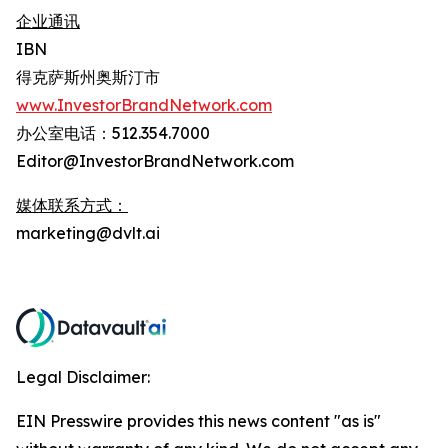
企业通讯
IBN
得克萨斯州奥斯汀市
www.InvestorBrandNetwork.com
办公室电话：512.354.7000
Editor@InvestorBrandNetwork.com
媒体联系方式：
marketing@dvlt.ai
Legal Disclaimer:
EIN Presswire provides this news content "as is"