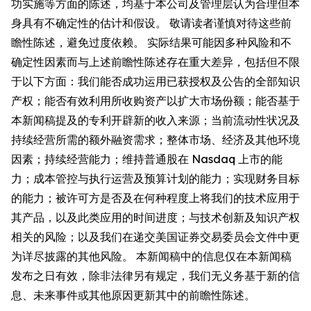
功实施等方面的陈述，均基于本公司及管理层认为合理但本
身具有不确定性的估计和假设。 敬请读者谨慎对待这些前
瞻性陈述，避免过度依赖。 实际结果可能因多种风险和不
确定性因素而与上述前瞻性陈述存在重大差异，包括但不限
于以下方面：我们能否成功运用已获授权及公告的全部知识
产权；能否有效利用所收购资产以扩大市场份额；能否基于
本新闻稿提及的专利开辟新的收入来源；当前流动性状况及
持续经营所需的额外融资需求；整体市场、经济及其他环境
因素；持续经营能力；维持普通股在 Nasdaq 上市的能
力；成本管控与执行运营及预算计划的能力；实现财务目标
的能力；被许可方是否及在何种程度上将我们的技术应用于
其产品，以及此类应用的时间进度；与技术创新及知识产权
相关的风险；以及我们在递交美国证券交易委员会文件中更
为详尽披露的其他风险。 本新闻稿中的信息仅在本新闻稿
发布之日有效，除非法律另有规定，我们无义务基于新的信
息、未来事件或其他原因更新其中的前瞻性陈述。