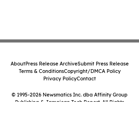
About
Press Release Archive
Submit Press Release
Terms & Conditions
Copyright/DMCA Policy
Privacy Policy
Contact
© 1995-2026 Newsmatics Inc. dba Affinity Group
Publishing & Jamaican Tech Report. All Rights
Reserved.
Cookie Settings / Your Privacy Choices