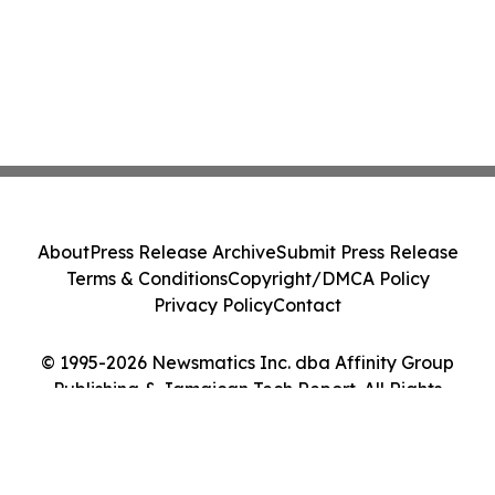
About
Press Release Archive
Submit Press Release
Terms & Conditions
Copyright/DMCA Policy
Privacy Policy
Contact
© 1995-2026 Newsmatics Inc. dba Affinity Group
Publishing & Jamaican Tech Report. All Rights
Reserved.
Cookie Settings / Your Privacy Choices