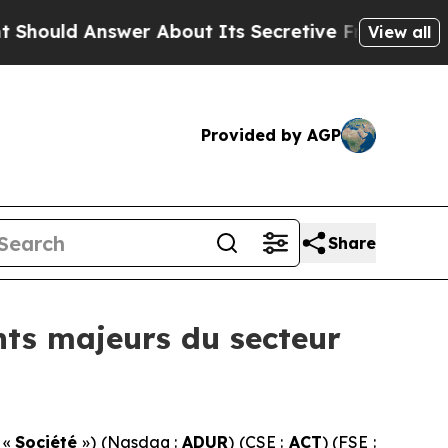
wer About Its Secretive Frontier AI Framework
View all
Provided by AGP
Share
nts majeurs du secteur
 «
Société
») (Nasdaq :
ADUR
) (CSE :
ACT
) (FSE :