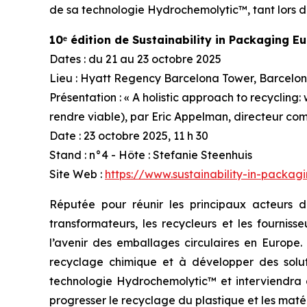
de sa technologie Hydrochemolytic™, tant lors de
10ᵉ édition de Sustainability in Packaging E
Dates : du 21 au 23 octobre 2025
Lieu : Hyatt Regency Barcelona Tower, Barcelo
Présentation : « A holistic approach to recycling:
rendre viable), par Eric Appelman, directeur co
Date : 23 octobre 2025, 11 h 30
Stand : n°4 - Hôte : Stefanie Steenhuis
Site Web :
https://www.sustainability-in-packag
Réputée pour réunir les principaux acteurs 
transformateurs, les recycleurs et les fournis
l’avenir des emballages circulaires en Europe
recyclage chimique et à développer des solut
technologie Hydrochemolytic™ et interviendra d
progresser le recyclage du plastique et les maté