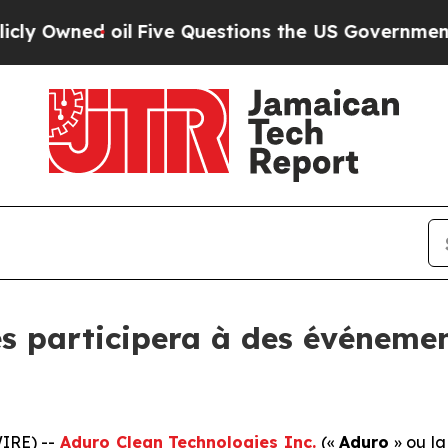
il
Five Questions the US Government Should Ans
s participera à des événeme
IRE) --
Aduro Clean Technologies Inc.
(«
Aduro
» ou la