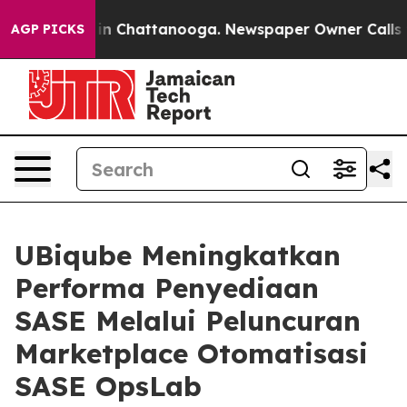
pse
Chaos in Chattanooga. Newspaper Owner Calls the 
AGP PICKS
UBiqube Meningkatkan
Performa Penyediaan
SASE Melalui Peluncuran
Marketplace Otomatisasi
SASE OpsLab